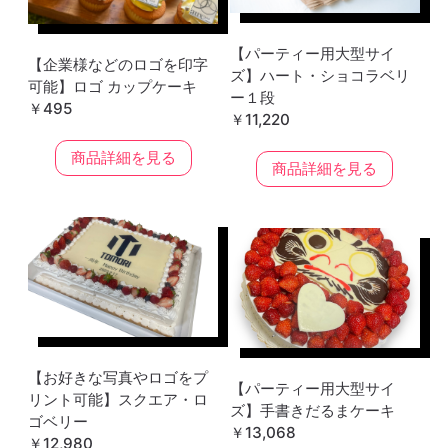
【パーティー用大型サイ
【企業様などのロゴを印字
ズ】ハート・ショコラベリ
可能】ロゴ カップケーキ
ー１段
￥495
￥11,220
商品詳細を見る
商品詳細を見る
【お好きな写真やロゴをプ
【パーティー用大型サイ
リント可能】スクエア・ロ
ズ】手書きだるまケーキ
ゴベリー
￥13,068
￥12,980