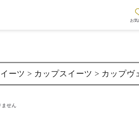
お気
イーツ > カップスイーツ > カップ
りません